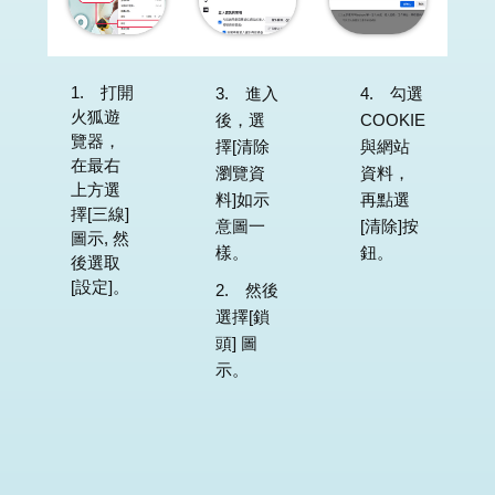
1. 打開
3. 進入
4. 勾選
火狐遊
後，選
COOKIE
覽器，
擇[清除
與網站
在最右
瀏覽資
資料，
上方選
料]如示
再點選
擇[三線]
意圖一
[清除]按
圖示, 然
樣。
鈕。
後選取
[設定]。
2. 然後
選擇[鎖
頭] 圖
示。