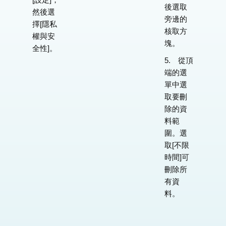
後選取
然後選
旁邊的
擇[隱私
核取方
權與安
塊。
全性]。
5. 從頂
端的選
單中選
取要刪
除的資
料範
圍。選
取[不限
時間]可
刪除所
有資
料。