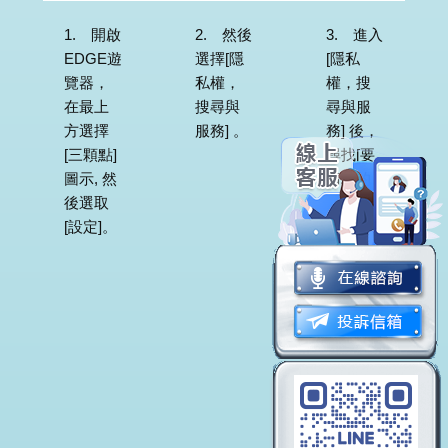
1. 開啟
2. 然後
3. 進入
EDGE遊
選擇[隱
[隱私
覽器，
私權，
權，搜
在最上
搜尋與
尋與服
方選擇
服務] 。
務] 後，
[三顆點]
尋找[要
圖示, 然
清理的
後選取
項目]，
[設定]。
再勾選
COOKIE
與其他
網站資
料，之
後選擇
[立即清
除]按
鈕。