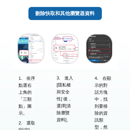
刪除快取和其他瀏覽器資料
3. 進入
1. 依序
4. 在顯
[隱私權
點選右
示的對
與安全
上角的
話方塊
性] 後，
「三顆
中，找
選擇[清
點」圖
到要移
除瀏覽
示。
除的資
資料]。
訊類
2. 選取
型，然
[設定]，