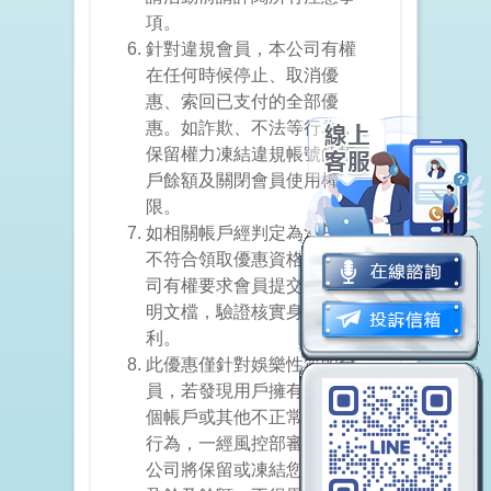
項。
針對違規會員，本公司有權
在任何時候停止、取消優
惠、索回已支付的全部優
惠。如詐欺、不法等行為，
保留權力凍結違規帳號的帳
戶餘額及關閉會員使用權
限。
如相關帳戶經判定為濫用或
不符合領取優惠資格，本公
司有權要求會員提交相關證
明文檔，驗證核實身份之權
利。
此優惠僅針對娛樂性質的會
員，若發現用戶擁有超過一
個帳戶或其他不正常的投注
行為，一經風控部審核，本
公司將保留或凍結您的帳戶