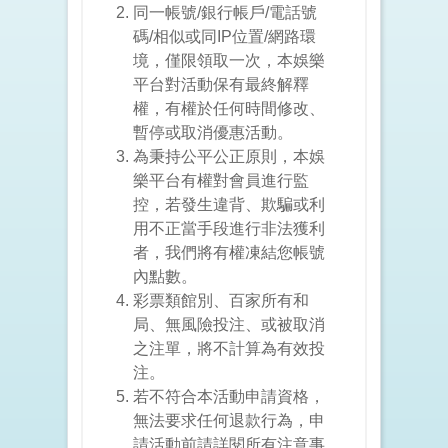
同一帳號/銀行帳戶/電話號
碼/相似或同IP位置/網路環
境，僅限領取一次，本娛樂
平台對活動保有最終解釋
權，有權於任何時間修改、
暫停或取消優惠活動。
為秉持公平公正原則，本娛
樂平台有權對會員進行監
控，若發生違背、欺騙或利
用不正當手段進行非法獲利
者，我們將有權凍結您帳號
內點數。
彩票類館別、百家所有和
局、無風險投注、或被取消
之注單，將不計算為有效投
注。
若不符合本活動申請資格，
無法要求任何退款行為，申
請活動前請詳閱所有注意事